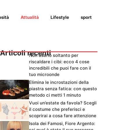
osità
Attualità
Lifestyle
sport
Articoli recenti
Non usarlo soltanto per
riscaldare i cibi: ecco 4 cose
incredibili che puoi fare con il
tuo microonde
Elimina le incrostazioni della
piastra senza fatica: con questo
metodo ci metti 1 minuto
Vuoi un’estate da favola? Scegli
il costume che preferisci e
scoprirai a cosa fare attenzione
Isola dei Famosi, Fiore Argento:
sai qual è stato il suo percorso