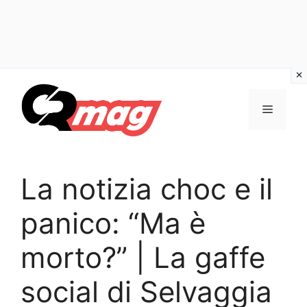
Vai
al
Menu
contenuto
La notizia choc e il
panico: “Ma è
morto?” | La gaffe
social di Selvaggia