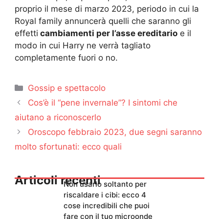
proprio il mese di marzo 2023, periodo in cui la
Royal family annuncerà quelli che saranno gli
effetti
cambiamenti per l’asse ereditario
e il
modo in cui Harry ne verrà tagliato
completamente fuori o no.
Categorie
Gossip e spettacolo
Cos’è il “pene invernale”? I sintomi che
aiutano a riconoscerlo
Oroscopo febbraio 2023, due segni saranno
molto sfortunati: ecco quali
Articoli recenti
Non usarlo soltanto per
riscaldare i cibi: ecco 4
cose incredibili che puoi
fare con il tuo microonde