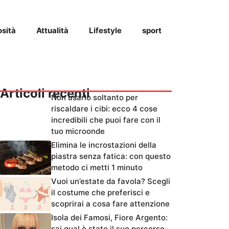
osità
Attualità
Lifestyle
sport
Articoli recenti
Non usarlo soltanto per
riscaldare i cibi: ecco 4 cose
incredibili che puoi fare con il
tuo microonde
Elimina le incrostazioni della
piastra senza fatica: con questo
metodo ci metti 1 minuto
Vuoi un’estate da favola? Scegli
il costume che preferisci e
scoprirai a cosa fare attenzione
Isola dei Famosi, Fiore Argento:
sai qual è stato il suo percorso