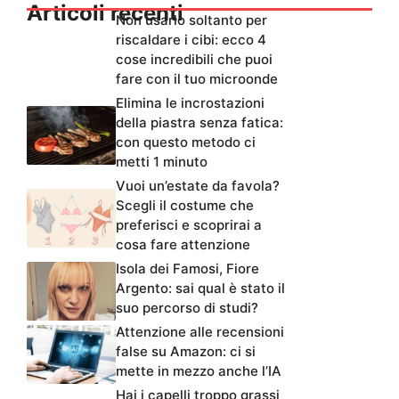
Articoli recenti
Non usarlo soltanto per
riscaldare i cibi: ecco 4
cose incredibili che puoi
fare con il tuo microonde
Elimina le incrostazioni
della piastra senza fatica:
con questo metodo ci
metti 1 minuto
Vuoi un’estate da favola?
Scegli il costume che
preferisci e scoprirai a
cosa fare attenzione
Isola dei Famosi, Fiore
Argento: sai qual è stato il
suo percorso di studi?
Attenzione alle recensioni
false su Amazon: ci si
mette in mezzo anche l’IA
Hai i capelli troppo grassi