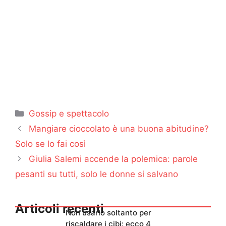
Categorie
Gossip e spettacolo
Mangiare cioccolato è una buona abitudine?
Solo se lo fai così
Giulia Salemi accende la polemica: parole
pesanti su tutti, solo le donne si salvano
Articoli recenti
Non usarlo soltanto per
riscaldare i cibi: ecco 4