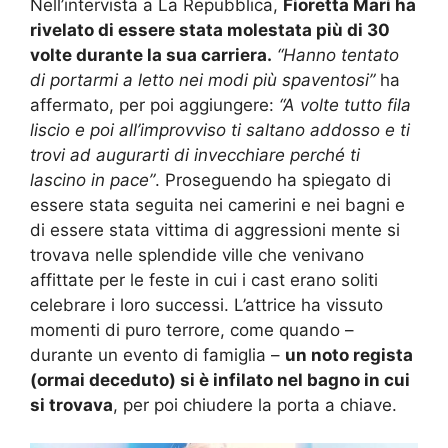
Nell’intervista a La Repubblica,
Fioretta Mari ha
rivelato di essere stata molestata più di 30
volte durante la sua carriera.
“Hanno tentato
di portarmi a letto nei modi più spaventosi”
ha
affermato, per poi aggiungere:
“A volte tutto fila
liscio e poi all’improvviso ti saltano addosso e ti
trovi ad augurarti di invecchiare perché ti
lascino in pace”
. Proseguendo ha spiegato di
essere stata seguita nei camerini e nei bagni e
di essere stata vittima di aggressioni mente si
trovava nelle splendide ville che venivano
affittate per le feste in cui i cast erano soliti
celebrare i loro successi. L’attrice ha vissuto
momenti di puro terrore, come quando –
durante un evento di famiglia –
un noto regista
(ormai deceduto) si è infilato nel bagno in cui
si trovava
, per poi chiudere la porta a chiave.