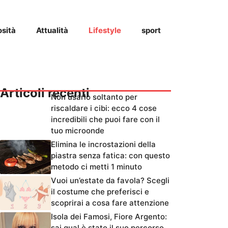
osità
Attualità
Lifestyle
sport
Articoli recenti
Non usarlo soltanto per
riscaldare i cibi: ecco 4 cose
incredibili che puoi fare con il
tuo microonde
Elimina le incrostazioni della
piastra senza fatica: con questo
metodo ci metti 1 minuto
Vuoi un’estate da favola? Scegli
il costume che preferisci e
scoprirai a cosa fare attenzione
Isola dei Famosi, Fiore Argento:
sai qual è stato il suo percorso