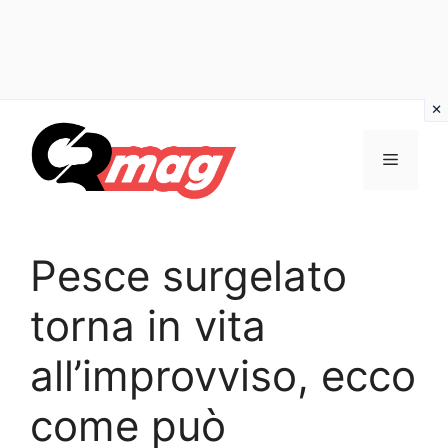
Vai
al
Menu
contenuto
Pesce surgelato
torna in vita
all’improvviso, ecco
come può