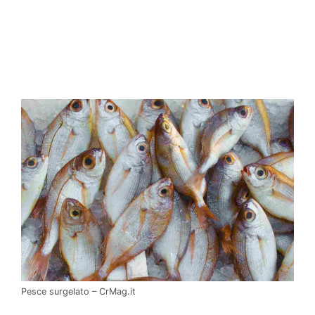
Pesce surgelato – CrMag.it