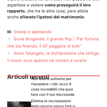
aspettare e vedere
come proseguirà il loro
rapporto
, che tra le altre cose, pare abbia
anche
sfiorato l’ipotesi del matrimonio.
Categorie
Gossip e spettacolo
Sonia Bruganelli, il grande flop | “Per fortuna
che sta finendo, il GF peggiore di tutti”
Anna Tatangelo, la dichiarazione che stringe
il cuore: ecco quando ha iniziato a curarsi
Articoli recenti
Non usarlo soltanto per
riscaldare i cibi: ecco 4
cose incredibili che puoi
fare con il tuo microonde
Elimina le incrostazioni
della piastra senza fatica: