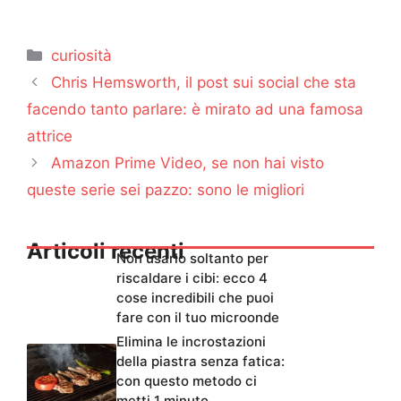
Categorie
curiosità
Chris Hemsworth, il post sui social che sta
facendo tanto parlare: è mirato ad una famosa
attrice
Amazon Prime Video, se non hai visto
queste serie sei pazzo: sono le migliori
Articoli recenti
Non usarlo soltanto per
riscaldare i cibi: ecco 4
cose incredibili che puoi
fare con il tuo microonde
Elimina le incrostazioni
della piastra senza fatica:
con questo metodo ci
metti 1 minuto