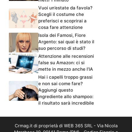
Vuoi un’estate da favola?
Scegli il costume che
preferisci e scoprirai a
cosa fare attenzione
Isola dei Famosi, Fiore
Argento: sai qual è stato il
suo percorso di studi?
Attenzione alle recensioni
false su Amazon: ci si
mette in mezzo anche l’IA
Hai i capelli troppo grassi
e non sai come fare?
Aggiungi questo
ingrediente allo shampoo:
il risultato sarà incredibile
Crmag.it di proprietà di WEB 365 SRL - Via Nicola