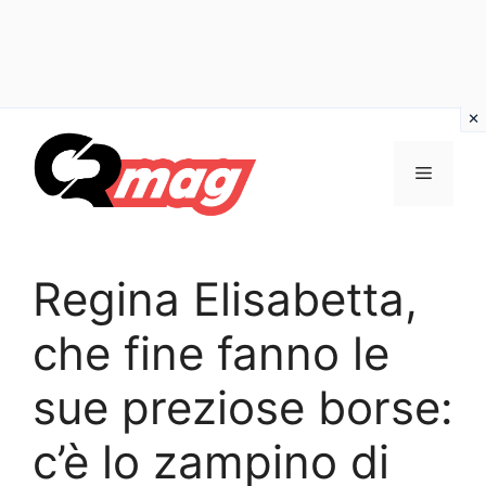
Vai
al
Menu
contenuto
Regina Elisabetta,
che fine fanno le
sue preziose borse:
c’è lo zampino di