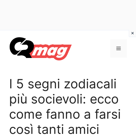
Vai
al
Menu
contenuto
I 5 segni zodiacali
più socievoli: ecco
come fanno a farsi
così tanti amici