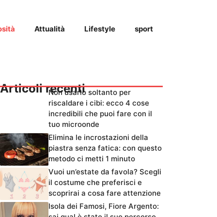
osità
Attualità
Lifestyle
sport
Articoli recenti
Non usarlo soltanto per
riscaldare i cibi: ecco 4 cose
incredibili che puoi fare con il
tuo microonde
Elimina le incrostazioni della
piastra senza fatica: con questo
metodo ci metti 1 minuto
Vuoi un’estate da favola? Scegli
il costume che preferisci e
scoprirai a cosa fare attenzione
Isola dei Famosi, Fiore Argento:
sai qual è stato il suo percorso