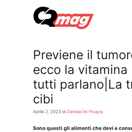
Vai
al
contenuto
Previene il tumo
ecco la vitamina 
tutti parlano|La t
cibi
Aprile 2, 2023
di
Daniela De Pisapia
Sono questi gli alimenti che devi e co