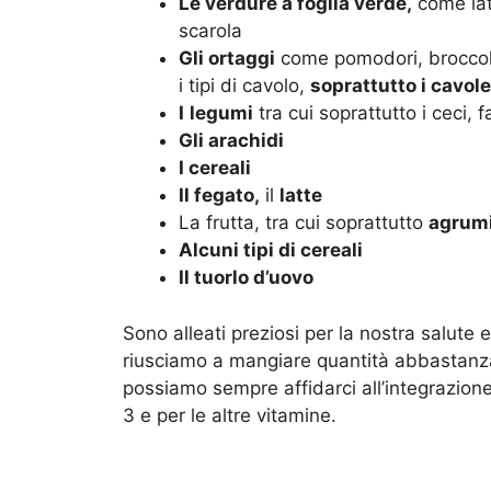
Le verdure a foglia verde,
come latt
scarola
Gli ortaggi
come pomodori, broccol
i tipi di cavolo,
soprattutto i cavole
I
legumi
tra cui soprattutto i ceci, f
Gli arachidi
I cereali
Il fegato,
il
latte
La frutta, tra cui soprattutto
agrumi
Alcuni tipi di cereali
Il t
uorlo d’uovo
Sono alleati preziosi per la nostra salu
riusciamo a mangiare quantità abbastanza 
possiamo sempre affidarci all’integrazi
3 e per le altre vitamine.