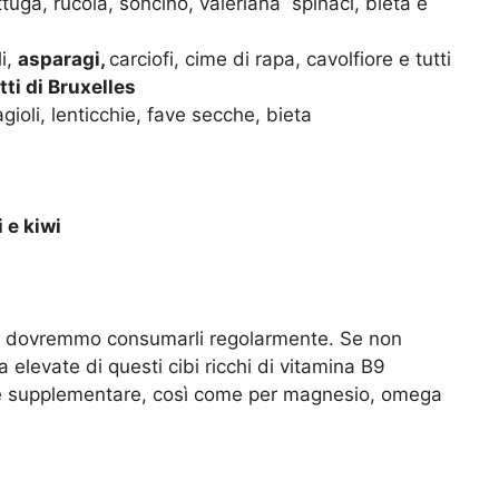
uga, rucola, soncino, valeriana spinaci, bieta e
i,
asparagi,
carciofi, cime di rapa, cavolfiore e tutti
tti di Bruxelles
agioli, lenticchie, fave secche, bieta
 e kiwi
te e dovremmo consumarli regolarmente. Se non
elevate di questi cibi ricchi di vitamina B9
one supplementare, così come per magnesio, omega