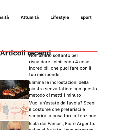
osità
Attualità
Lifestyle
sport
Articoli recenti
Non usarlo soltanto per
riscaldare i cibi: ecco 4 cose
incredibili che puoi fare con il
tuo microonde
Elimina le incrostazioni della
piastra senza fatica: con questo
metodo ci metti 1 minuto
Vuoi un’estate da favola? Scegli
il costume che preferisci e
scoprirai a cosa fare attenzione
Isola dei Famosi, Fiore Argento:
sai qual è stato il suo percorso