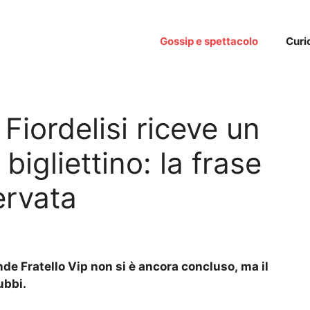
Gossip e spettacolo
Curi
 Fiordelisi riceve un
igliettino: la frase
ervata
ande Fratello Vip non si è ancora concluso, ma il
ubbi.