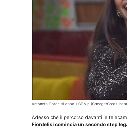
Antonella Fiordelisi dopo Il GF Vip (Crmagit/Credit Inst
Adesso che il percorso davanti le telecam
Fiordelisi comincia un secondo step lega