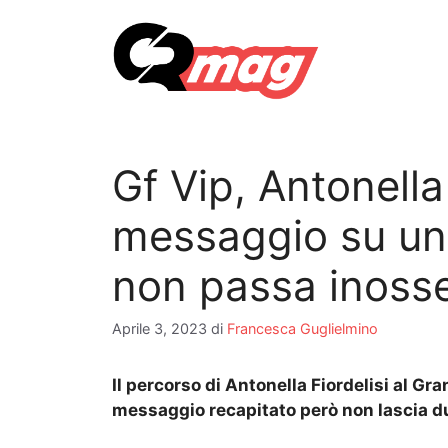
Vai
al
contenuto
Gf Vip, Antonella
messaggio su un b
non passa inoss
Aprile 3, 2023
di
Francesca Guglielmino
Il percorso di Antonella Fiordelisi al Gr
messaggio recapitato però non lascia d