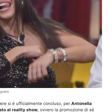
agram)
ere si è ufficialmente concluso, per
Antonella
to al reality show
, ovvero la promozione di sé