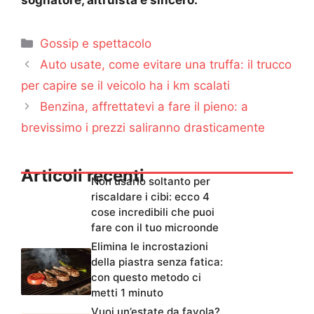
sognatore, altruista e sincero.
Categorie
Gossip e spettacolo
Auto usate, come evitare una truffa: il trucco
per capire se il veicolo ha i km scalati
Benzina, affrettatevi a fare il pieno: a
brevissimo i prezzi saliranno drasticamente
Articoli recenti
Non usarlo soltanto per
riscaldare i cibi: ecco 4
cose incredibili che puoi
fare con il tuo microonde
Elimina le incrostazioni
della piastra senza fatica:
con questo metodo ci
metti 1 minuto
Vuoi un’estate da favola?