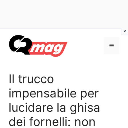
Vai
al
Menu
contenuto
Il trucco
impensabile per
lucidare la ghisa
dei fornelli: non