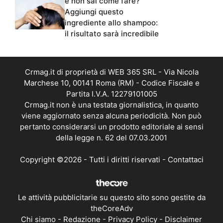
e non sai come fare?
Aggiungi questo
ingrediente allo shampoo:
il risultato sarà incredibile
Crmag.it di proprietà di WEB 365 SRL - Via Nicola
Marchese 10, 00141 Roma (RM) - Codice Fiscale e
Partita I.V.A. 12279101005
Crmag.it non è una testata giornalistica, in quanto
viene aggiornato senza alcuna periodicità. Non può
pertanto considerarsi un prodotto editoriale ai sensi
della legge n. 62 del 07.03.2001
Copyright ©2026 - Tutti i diritti riservati -
Contattaci
Le attività pubblicitarie su questo sito sono gestite da
theCoreAdv
Chi siamo
-
Redazione
-
Privacy Policy
-
Disclaimer