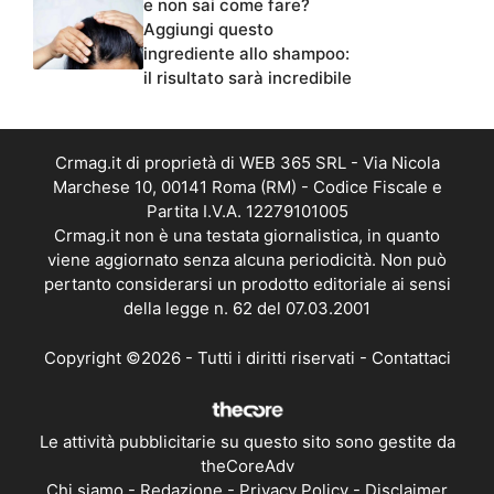
e non sai come fare?
Aggiungi questo
ingrediente allo shampoo:
il risultato sarà incredibile
Crmag.it di proprietà di WEB 365 SRL - Via Nicola
Marchese 10, 00141 Roma (RM) - Codice Fiscale e
Partita I.V.A. 12279101005
Crmag.it non è una testata giornalistica, in quanto
viene aggiornato senza alcuna periodicità. Non può
pertanto considerarsi un prodotto editoriale ai sensi
della legge n. 62 del 07.03.2001
Copyright ©2026 - Tutti i diritti riservati -
Contattaci
Le attività pubblicitarie su questo sito sono gestite da
theCoreAdv
Chi siamo
-
Redazione
-
Privacy Policy
-
Disclaimer