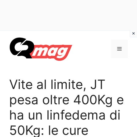
Vai
al
Menu
contenuto
Vite al limite, JT
pesa oltre 400Kg e
ha un linfedema di
50Kg: le cure