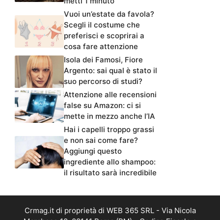
metti 1 minuto
Vuoi un’estate da favola?
Scegli il costume che
preferisci e scoprirai a
cosa fare attenzione
Isola dei Famosi, Fiore
Argento: sai qual è stato il
suo percorso di studi?
Attenzione alle recensioni
false su Amazon: ci si
mette in mezzo anche l’IA
Hai i capelli troppo grassi
e non sai come fare?
Aggiungi questo
ingrediente allo shampoo:
il risultato sarà incredibile
Crmag.it di proprietà di WEB 365 SRL - Via Nicola