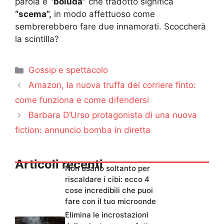
parola è
“boluda”
che tradotto significa
“scema”,
in modo affettuoso come
sembrerebbero fare due innamorati. Scoccherà
la scintilla?
Categorie
Gossip e spettacolo
Amazon, la nuova truffa del corriere finto:
come funziona e come difendersi
Barbara D’Urso protagonista di una nuova
fiction: annuncio bomba in diretta
Articoli recenti
Non usarlo soltanto per
riscaldare i cibi: ecco 4
cose incredibili che puoi
fare con il tuo microonde
Elimina le incrostazioni