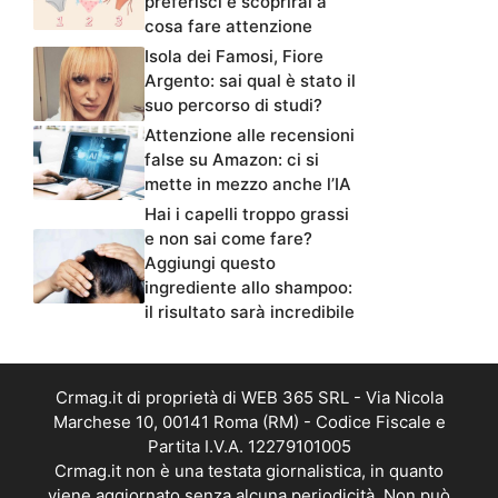
preferisci e scoprirai a
cosa fare attenzione
Isola dei Famosi, Fiore
Argento: sai qual è stato il
suo percorso di studi?
Attenzione alle recensioni
false su Amazon: ci si
mette in mezzo anche l’IA
Hai i capelli troppo grassi
e non sai come fare?
Aggiungi questo
ingrediente allo shampoo:
il risultato sarà incredibile
Crmag.it di proprietà di WEB 365 SRL - Via Nicola
Marchese 10, 00141 Roma (RM) - Codice Fiscale e
Partita I.V.A. 12279101005
Crmag.it non è una testata giornalistica, in quanto
viene aggiornato senza alcuna periodicità. Non può