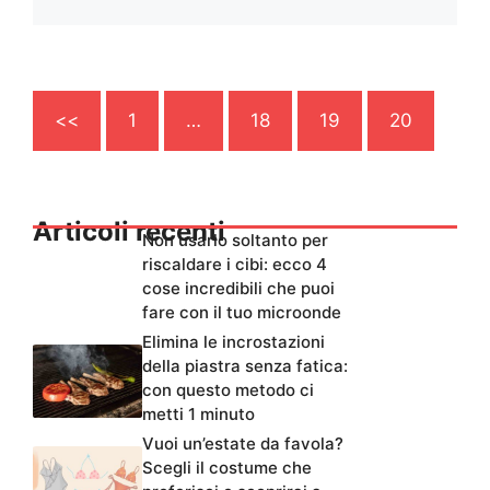
<<
1
…
18
19
20
Articoli recenti
Non usarlo soltanto per
riscaldare i cibi: ecco 4
cose incredibili che puoi
fare con il tuo microonde
Elimina le incrostazioni
della piastra senza fatica:
con questo metodo ci
metti 1 minuto
Vuoi un’estate da favola?
Scegli il costume che